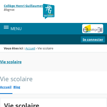
Panneau de gestion des cookies
Collège Henri Guillaumet
Menu de la rubrique
Contenu
Blagnac
MENU
Se connecter
Vous êtes ici :
Accueil
›
Vie scolaire
Vie scolaire
Vie scolaire
Accueil
Blog
Vie scolaire