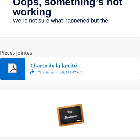
Pièces jointes
Charte de la laïcité
Télécharger
( .
pdf
,
168.47
ko
)