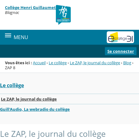
Panneau de gestion des cookies
Collège Henri Guillaumet
Menu de la rubrique
Contenu
Blagnac
MENU
Se connecter
Vous êtes ici :
Accueil
›
Le collège
›
Le ZAP, le journal du collège
›
Blog
›
ZAP 8
Le collège
Le ZAP, le journal du collège
Guill'Audio, La webradio du collège
Le ZAP, le journal du collège